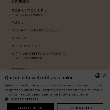
AZIENDA
ROSANTICA S.R.L.
P.IVA 09301270964
ABOUT
ROSANTICA BOUTIQUE
NEGOZI
A DREAM TRIP
SITO GESTITO DA FFW S.R.L.
P.IVA 02196080978
SOCIAL
×
Questo sito web utilizza cookie
Tieniti aggiornato sulle ultime novità di
Rosantica seguendo le nostre pagine
Questo sito web utilizza i cookie per migliorare la tua esperienza di
ufficiali.
ITALIAN
navigazione. Utilizzando il nostro sito web acconsenti a tutti i cookie
in conformità con la nostra policy per i cookie.
Leggi di più
ENGLISH
MOSTRA DETTAGLI
ACCETTA TUTTO
RIFIUTA TUTTO