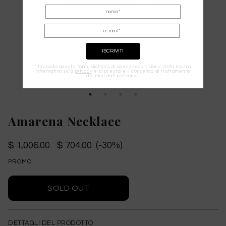
* Inviando questo form, dichiaro di aver preso visione della nostra
informativa sulla
privacy
e di prestare il consenso al trattamento
dei miei dati personali.
Amarena Necklace
$ 1,006.00
$ 704.00 (-30%)
PROMO
DETTAGLI DEL PRODOTTO