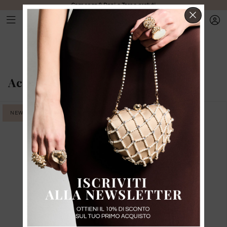
Consegna & Dazi e Tasse gratuti
CHIUD
Accessori
-
Charms
NEW IN
NEW IN