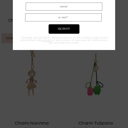
Charm Holli Light Blue
Charm Nonnino
$ 228.00
$ 214.00
* Inviando questo form, dichiaro di aver preso visione della nostra
NEW IN
informativa sulla
privacy
e di prestare il consenso al trattamento
dei miei dati personali.
Charm Nonnina
Charm Tulipano