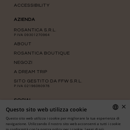
ACCESSIBILITY
AZIENDA
ROSANTICA S.R.L.
P.IVA 09301270964
ABOUT
ROSANTICA BOUTIQUE
NEGOZI
A DREAM TRIP
SITO GESTITO DA FFW S.R.L.
P.IVA 02196080978
SOCIAL
×
Questo sito web utilizza cookie
Tieniti aggiornato sulle ultime novità di
Rosantica seguendo le nostre pagine
Questo sito web utilizza i cookie per migliorare la tua esperienza di
ufficiali.
ITALIAN
navigazione. Utilizzando il nostro sito web acconsenti a tutti i cookie
in conformità con la nostra policy per i cookie.
Leggi di più