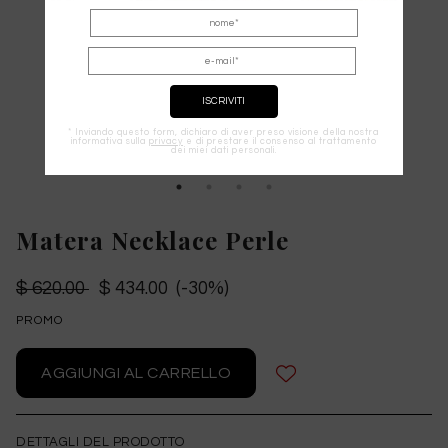
* Inviando questo form, dichiaro di aver preso visione della nostra
informativa sulla
privacy
e di prestare il consenso al trattamento
dei miei dati personali.
Matera Necklace Perle
$ 620.00
$ 434.00 (-30%)
PROMO
DETTAGLI DEL PRODOTTO