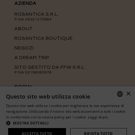
AZIENDA
ROSANTICA S.R.L.
P.IVA 09301270964
ABOUT
ROSANTICA BOUTIQUE
NEGOZI
A DREAM TRIP
SITO GESTITO DA FFW S.R.L.
P.IVA 02196080978
SOCIAL
×
Questo sito web utilizza cookie
Tieniti aggiornato sulle ultime novità di
Rosantica seguendo le nostre pagine
Questo sito web utilizza i cookie per migliorare la tua esperienza di
ufficiali.
ITALIAN
navigazione. Utilizzando il nostro sito web acconsenti a tutti i cookie
in conformità con la nostra policy per i cookie.
Leggi di più
ENGLISH
MOSTRA DETTAGLI
ACCETTA TUTTO
RIFIUTA TUTTO