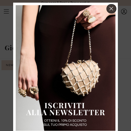
Consegna & Dazi e Tasse gratuti
CHIUD
Gioielli
-
Orecchini
NEW IN
NEW IN