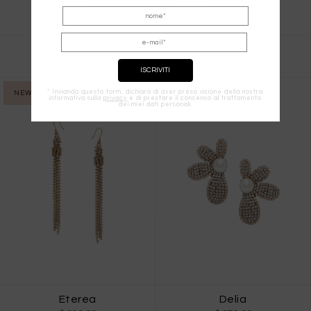
Flores Earrings L
Flores Earrings
$ 411.00
$ 309.00
* Inviando questo form, dichiaro di aver preso visione della nostra
NEW IN
NEW IN
informativa sulla
privacy
e di prestare il consenso al trattamento
dei miei dati personali.
Eterea
Delia