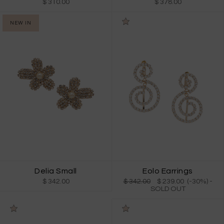
$ 310.00
$ 378.00
NEW IN
Delia Small
Eolo Earrings
$ 342.00
$ 342.00
$ 239.00 (-30%)
-
SOLD OUT