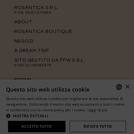
ROSANTICA S.R.L.
P.IVA 09301270964
ABOUT
ROSANTICA BOUTIQUE
NEGOZI
A DREAM TRIP
SITO GESTITO DA FFW S.R.L.
P.IVA 02196080978
SOCIAL
×
Questo sito web utilizza cookie
Tieniti aggiornato sulle ultime novità di
Rosantica seguendo le nostre pagine
Questo sito web utilizza i cookie per migliorare la tua esperienza di
ufficiali.
ITALIAN
navigazione. Utilizzando il nostro sito web acconsenti a tutti i cookie
in conformità con la nostra policy per i cookie.
Leggi di più
ENGLISH
MOSTRA DETTAGLI
ACCETTA TUTTO
RIFIUTA TUTTO