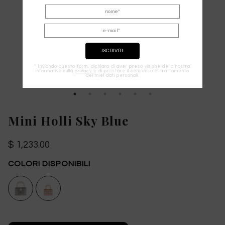
* Inviando questo form, dichiaro di aver preso visione della nostra
informativa sulla
privacy
e di prestare il consenso al trattamento
dei miei dati personali.
Mini Holli Sky Blue
$ 1,233.00
COLORI DISPONIBILI