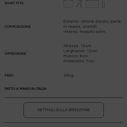
WHAT FITS
Esterno: Ottone dorato, perle
in resina, cristalli
COMPOSIZIONE
Interno: tessuto satin
Altezza: 10cm
Larghezza: 15cm
DIMENSIONE
Manico: 8cm
Profondità: 7cm
300g
PESO
FATTO A MANO IN ITALIA
WISHLIST
DETTAGLI SULLA SPEDIZIONE
per salvare questo articolo nella tua wishlist
personale, effettua il
login
oppure
registrati
al
sito
Guida alle Taglie
X
QUESTO ARTICOLO HA TUTTE LE TAGLIE