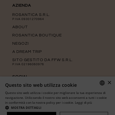
AZIENDA
ROSANTICA S.R.L.
P.IVA 09301270964
ABOUT
ROSANTICA BOUTIQUE
NEGOZI
A DREAM TRIP
SITO GESTITO DA FFW S.R.L.
P.IVA 02196080978
SOCIAL
×
Questo sito web utilizza cookie
Tieniti aggiornato sulle ultime novità di
Rosantica seguendo le nostre pagine
Questo sito web utilizza i cookie per migliorare la tua esperienza di
ufficiali.
ITALIAN
navigazione. Utilizzando il nostro sito web acconsenti a tutti i cookie
in conformità con la nostra policy per i cookie.
Leggi di più
ENGLISH
MOSTRA DETTAGLI