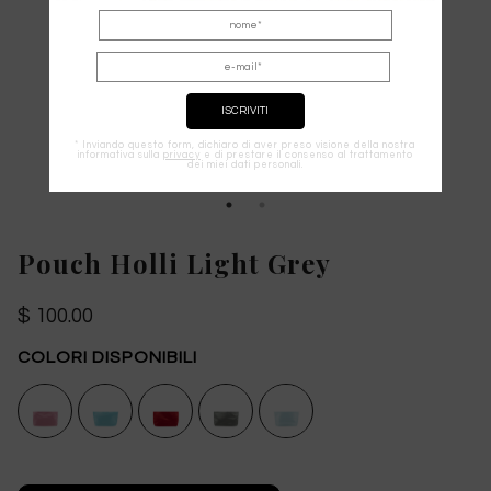
* Inviando questo form, dichiaro di aver preso visione della nostra
informativa sulla
privacy
e di prestare il consenso al trattamento
dei miei dati personali.
Pouch Holli Light Grey
$ 100.00
COLORI DISPONIBILI