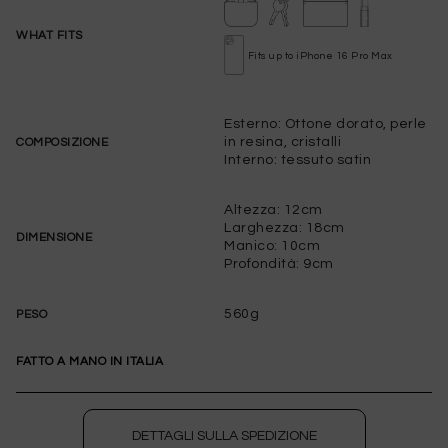
WHAT FITS
Fits up to iPhone 16 Pro Max
Esterno: Ottone dorato, perle
in resina, cristalli
COMPOSIZIONE
Interno: tessuto satin
Altezza: 12cm
Larghezza: 18cm
DIMENSIONE
Manico: 10cm
Profondità: 9cm
560g
PESO
AVVISAMI SE DOVESSE TORNARE
DISPONIBILE
FATTO A MANO IN ITALIA
WISHLIST
per salvare questo articolo nella tua wishlist
DETTAGLI SULLA SPEDIZIONE
personale, effettua il
login
oppure
registrati
al