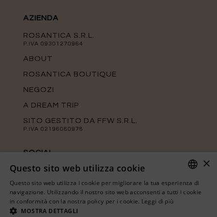
AZIENDA
ROSANTICA S.R.L.
P.IVA 09301270964
ABOUT
ROSANTICA BOUTIQUE
NEGOZI
A DREAM TRIP
SITO GESTITO DA FFW S.R.L.
P.IVA 02196080978
SOCIAL
×
Questo sito web utilizza cookie
Tieniti aggiornato sulle ultime novità di
Rosantica seguendo le nostre pagine
Questo sito web utilizza i cookie per migliorare la tua esperienza di
ufficiali.
ITALIAN
navigazione. Utilizzando il nostro sito web acconsenti a tutti i cookie
in conformità con la nostra policy per i cookie.
Leggi di più
ENGLISH
MOSTRA DETTAGLI