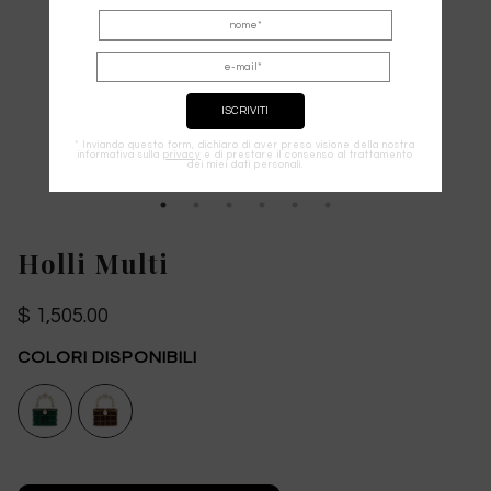
* Inviando questo form, dichiaro di aver preso visione della nostra
informativa sulla
privacy
e di prestare il consenso al trattamento
dei miei dati personali.
Holli Multi
$ 1,505.00
COLORI DISPONIBILI