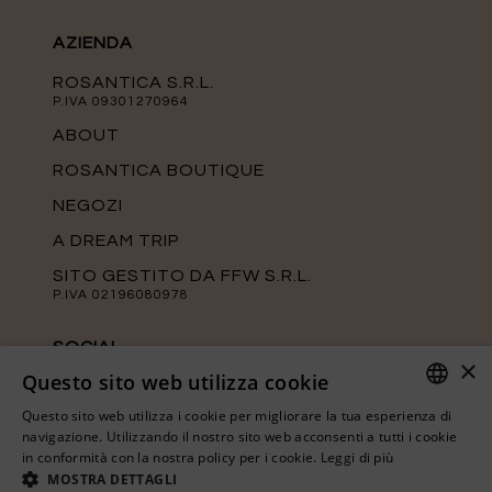
AZIENDA
ROSANTICA S.R.L.
P.IVA 09301270964
ABOUT
ROSANTICA BOUTIQUE
NEGOZI
A DREAM TRIP
SITO GESTITO DA FFW S.R.L.
P.IVA 02196080978
SOCIAL
×
Questo sito web utilizza cookie
Tieniti aggiornato sulle ultime novità di
Rosantica seguendo le nostre pagine
Questo sito web utilizza i cookie per migliorare la tua esperienza di
ufficiali.
ITALIAN
navigazione. Utilizzando il nostro sito web acconsenti a tutti i cookie
in conformità con la nostra policy per i cookie.
Leggi di più
ENGLISH
MOSTRA DETTAGLI