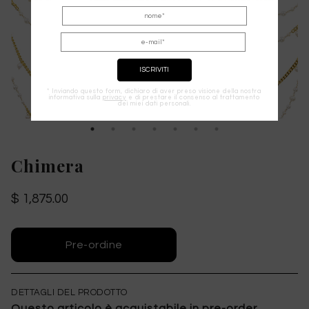
* Inviando questo form, dichiaro di aver preso visione della nostra
informativa sulla
privacy
e di prestare il consenso al trattamento
dei miei dati personali.
Chimera
$ 1,875.00
DETTAGLI DEL PRODOTTO
Questo articolo è acquistabile in pre-order.