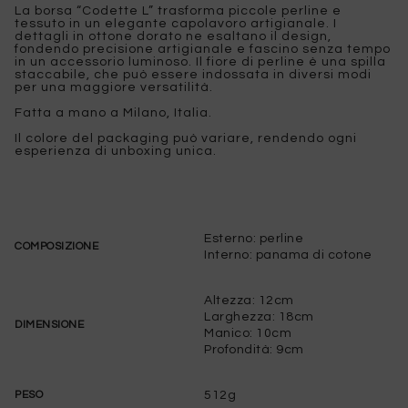
La borsa “Codette L” trasforma piccole perline e
tessuto in un elegante capolavoro artigianale. I
dettagli in ottone dorato ne esaltano il design,
fondendo precisione artigianale e fascino senza tempo
in un accessorio luminoso. Il fiore di perline è una spilla
staccabile, che può essere indossata in diversi modi
per una maggiore versatilità.
Fatta a mano a Milano, Italia.
Il colore del packaging può variare, rendendo ogni
esperienza di unboxing unica.
Esterno: perline
COMPOSIZIONE
Interno: panama di cotone
Altezza: 12cm
Larghezza: 18cm
DIMENSIONE
Manico: 10cm
Profondità: 9cm
512g
PESO