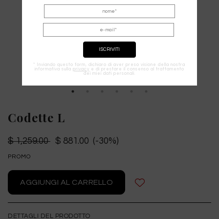
* Inviando questo form, dichiaro di aver preso visione della nostra
informativa sulla
privacy
e di prestare il consenso al trattamento
dei miei dati personali.
Codette L
$ 1,259.00
$ 881.00 (-30%)
PROMO
DETTAGLI DEL PRODOTTO