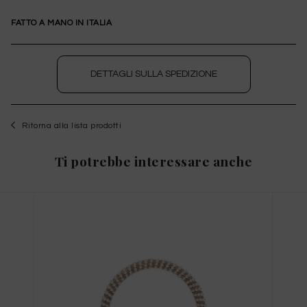
FATTO A MANO IN ITALIA
DETTAGLI SULLA SPEDIZIONE
Ritorna alla lista prodotti
WISHLIST
Ti potrebbe interessare anche
per salvare questo articolo nella tua wishlist
personale, effettua il
login
oppure
registrati
al
sito
Guida alle Taglie
X
QUESTO ARTICOLO HA TUTTE LE TAGLIE
DISPONIBILI!
TAGLIA INTERNAZIONALE