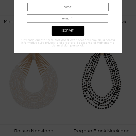
Mini Raissa Pink Necklace
Mini Raissa Necklace
$ 620.00
$ 620.00
* Inviando questo form, dichiaro di aver preso visione della nostra
informativa sulla
privacy
e di prestare il consenso al trattamento
dei miei dati personali.
Raissa Necklace
Pegaso Black Necklace