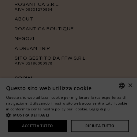
ROSANTICA S.R.L.
P.IVA 09301270964
ABOUT
ROSANTICA BOUTIQUE
NEGOZI
A DREAM TRIP
SITO GESTITO DA FFW S.R.L.
P.IVA 02196080978
SOCIAL
×
Questo sito web utilizza cookie
Tieniti aggiornato sulle ultime novità di
Rosantica seguendo le nostre pagine
Questo sito web utilizza i cookie per migliorare la tua esperienza di
ufficiali.
ITALIAN
navigazione. Utilizzando il nostro sito web acconsenti a tutti i cookie
in conformità con la nostra policy per i cookie.
Leggi di più
ENGLISH
MOSTRA DETTAGLI
ACCETTA TUTTO
RIFIUTA TUTTO