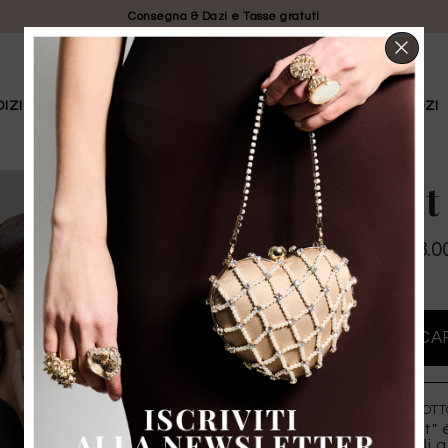
Consegna & Dazi e Tasse gratuti
CHI
DIZIONE LIMITATA
SPOSA
LA NOSTRA STORIA
NEGOZI
Bouquet
$ 340.00
$ 238.0
PROMO
DETTAGLI DEL PRODOTT
L’anello "Bouquet" è
perle in resina. Gli