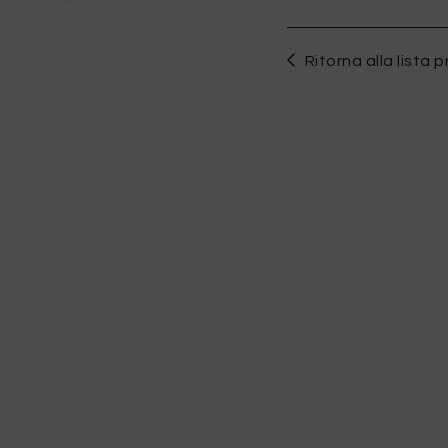
Ritorna alla lista p
WISHLIST
per salvare questo articolo nella tua wishlist personale, effettua il
log
oppure
registrati
al sito
QUESTO ARTICOLO HA TUTTE LE TAGLIE DISPONIBILI!
TAGLIA INTERNAZIONALE