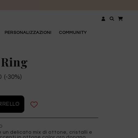
UDI
PERSONALIZZAZIONI
COMMUNITY
 Ring
0 (-30%)
O
 un delicato mix di ottone, cristalli e
 accenti in ottone color oro donano