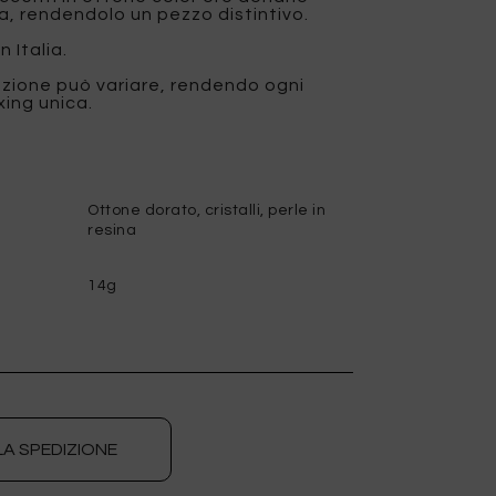
za, rendendolo un pezzo distintivo.
 Italia.
fezione può variare, rendendo ogni
ing unica.
Ottone dorato, cristalli, perle in
resina
14g
LA SPEDIZIONE