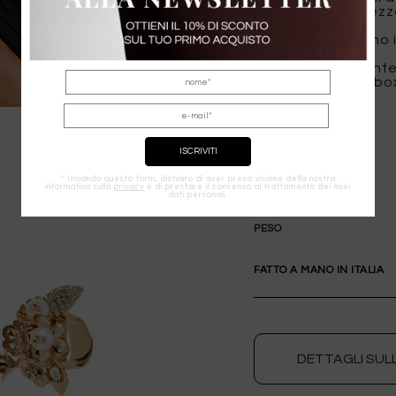
calore e brillantez
Realizzato a mano in
Il colore della con
esperienza di unbox
COMPOSIZIONE
* Inviando questo form, dichiaro di aver preso visione della nostra
informativa sulla
privacy
e di prestare il consenso al trattamento dei miei
dati personali.
PESO
FATTO A MANO IN ITALIA
DETTAGLI SUL