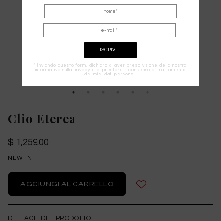
* Inviando questo form, dichiaro di aver preso visione della nostra
informativa sulla
privacy
e di prestare il consenso al trattamento
dei miei dati personali.
Clio Eterea
$ 1,259.00
NEW IN
DETTAGLI DEL PRODOTTO