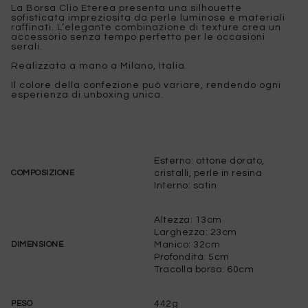
La Borsa Clio Eterea presenta una silhouette
sofisticata impreziosita da perle luminose e materiali
raffinati. L’elegante combinazione di texture crea un
accessorio senza tempo perfetto per le occasioni
serali.
Realizzata a mano a Milano, Italia.
Il colore della confezione può variare, rendendo ogni
esperienza di unboxing unica.
Esterno: ottone dorato,
cristalli, perle in resina
COMPOSIZIONE
Interno: satin
Altezza: 13cm
Larghezza: 23cm
Manico: 32cm
DIMENSIONE
Profondità: 5cm
Tracolla borsa: 60cm
442g
PESO