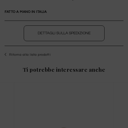
FATTO A MANO IN ITALIA
DETTAGLI SULLA SPEDIZIONE
Ritorna alla lista prodotti
WISHLIST
Ti potrebbe interessare anche
per salvare questo articolo nella tua wishlist
personale, effettua il
login
oppure
registrati
al
sito
Guida alle Taglie
X
QUESTO ARTICOLO HA TUTTE LE TAGLIE
DISPONIBILI!
TAGLIA INTERNAZIONALE