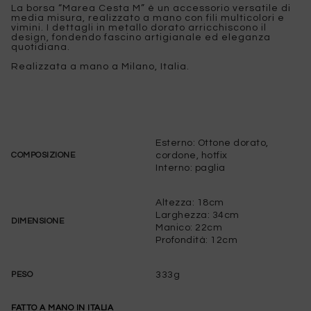
La borsa “Marea Cesta M” è un accessorio versatile di
media misura, realizzato a mano con fili multicolori e
vimini. I dettagli in metallo dorato arricchiscono il
design, fondendo fascino artigianale ed eleganza
quotidiana.
Realizzata a mano a Milano, Italia.
Esterno: Ottone dorato,
cordone, hotfix
COMPOSIZIONE
Interno: paglia
Altezza: 18cm
Larghezza: 34cm
DIMENSIONE
Manico: 22cm
Profondità: 12cm
333g
PESO
FATTO A MANO IN ITALIA