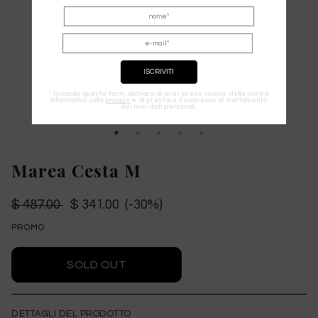
* Inviando questo form, dichiaro di aver preso visione della nostra
informativa sulla
privacy
e di prestare il consenso al trattamento
dei miei dati personali.
Marea Cesta M
$ 487.00
$ 341.00 (-30%)
PROMO
DETTAGLI DEL PRODOTTO