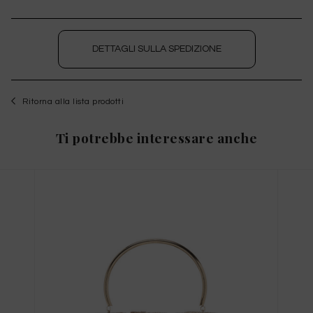
DETTAGLI SULLA SPEDIZIONE
AVVISAMI SE DOVESSE TORNARE
Ritorna alla lista prodotti
DISPONIBILE
Ti potrebbe interessare anche
WISHLIST
per salvare questo articolo nella tua wishlist
personale, effettua il
login
oppure
registrati
al
sito
Guida alle Taglie
X
TAGLIA INTERNAZIONALE
* Inviando questo form, dichiaro di aver preso visione della nostra
informativa sulla
privacy
e di prestare il consenso al trattamento
dei miei dati personali.