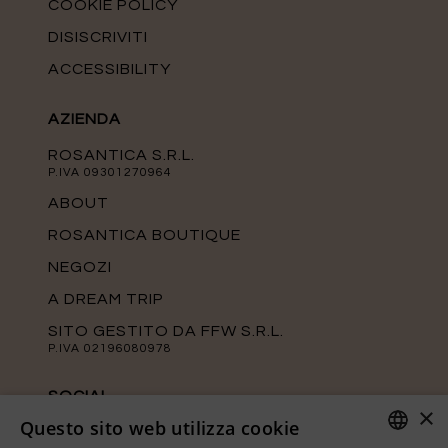
COOKIE POLICY
DISISCRIVITI
ACCESSIBILITY
AZIENDA
ROSANTICA S.R.L.
P.IVA 09301270964
ABOUT
ROSANTICA BOUTIQUE
NEGOZI
A DREAM TRIP
SITO GESTITO DA FFW S.R.L.
P.IVA 02196080978
SOCIAL
×
Questo sito web utilizza cookie
Tieniti aggiornato sulle ultime novità di