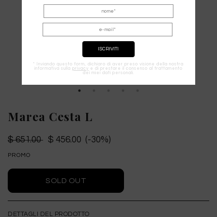
* Inviando questo form, dichiaro di aver preso visione della nostra
informativa sulla
privacy
e di prestare il consenso al trattamento
dei miei dati personali.
Marea Cesta L
$ 651.00
$ 456.00 (-30%)
PROMO
DETTAGLI DEL PRODOTTO