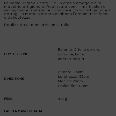
La borsa “Marea Cesta L” è un ampio omaggio alla
maestria artigianale. Realizzata con fili multicolori e
vimini, fonde ispirazione naturale e lavoro artigianale. I
dettagli in metallo dorato esaltano l’armonia tra forza
e delicatezza.
Realizzata a mano a Milano, Italia.
Esterno: Ottone dorato,
cordone, hotfix
COMPOSIZIONE
Interno: paglia
Altezza: 28cm
Larghezza: 52cm
DIMENSIONE
Manico: 23cm
Profondità: 17cm
444g
PESO
FATTO A MANO IN ITALIA