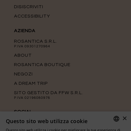
DISISCRIVITI
ACCESSIBILITY
AZIENDA
ROSANTICA S.R.L.
P.IVA 09301270964
ABOUT
ROSANTICA BOUTIQUE
NEGOZI
A DREAM TRIP
SITO GESTITO DA FFW S.R.L.
P.IVA 02196080978
SOCIAL
×
Questo sito web utilizza cookie
Tieniti aggiornato sulle ultime novità di
Rosantica seguendo le nostre pagine
Questo sito web utilizza i cookie per migliorare la tua esperienza di