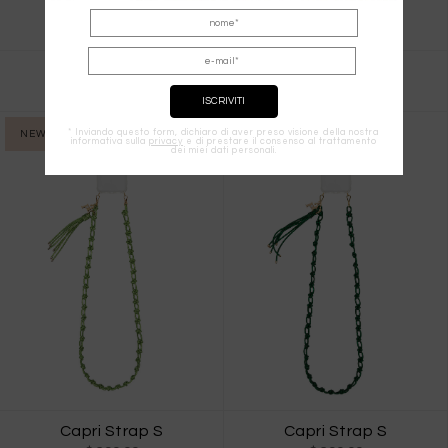
Capri Strap S
Capri Strap S
$ 290.00
$ 290.00
* Inviando questo form, dichiaro di aver preso visione della nostra
NEW IN
NEW IN
informativa sulla
privacy
e di prestare il consenso al trattamento
dei miei dati personali.
Capri Strap S
Capri Strap S