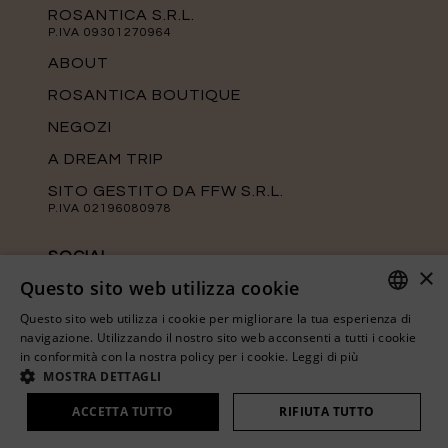
ROSANTICA S.R.L.
P.IVA 09301270964
ABOUT
ROSANTICA BOUTIQUE
NEGOZI
A DREAM TRIP
SITO GESTITO DA FFW S.R.L.
P.IVA 02196080978
SOCIAL
×
Questo sito web utilizza cookie
Tieniti aggiornato sulle ultime novità di
Rosantica seguendo le nostre pagine
Questo sito web utilizza i cookie per migliorare la tua esperienza di
ufficiali.
ITALIAN
navigazione. Utilizzando il nostro sito web acconsenti a tutti i cookie
in conformità con la nostra policy per i cookie.
Leggi di più
ENGLISH
MOSTRA DETTAGLI
ACCETTA TUTTO
RIFIUTA TUTTO