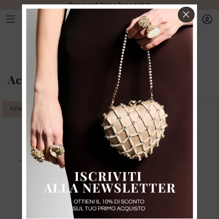
Consegna & Dazi e Tasse gratuti
CHIUD
Accessori
-
Tracolle per borse
NEW IN
NEW IN